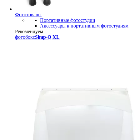
Фототовары
Портативные фотостудии
Аксессуары к портативным фотостудиям
Рекомендуем
фотобокс
Simp-Q XL