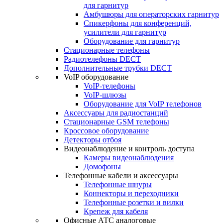
для гарнитур
Амбушюры для операторских гарнитур
Cпикерфоны для конференций,
усилители для гарнитур
Оборудование для гарнитур
Стационарные телефоны
Радиотелефоны DECT
Дополнительные трубки DECT
VoIP оборудование
VoIP-телефоны
VoIP-шлюзы
Оборудование для VoIP телефонов
Аксессуары для радиостанций
Стационарные GSM телефоны
Кроссовое оборудование
Детекторы отбоя
Видеонаблюдение и контроль доступа
Камеры видеонаблюдения
Домофоны
Телефонные кабели и аксессуары
Телефонные шнуры
Коннекторы и переходники
Телефонные розетки и вилки
Крепеж для кабеля
Офисные АТС аналоговые