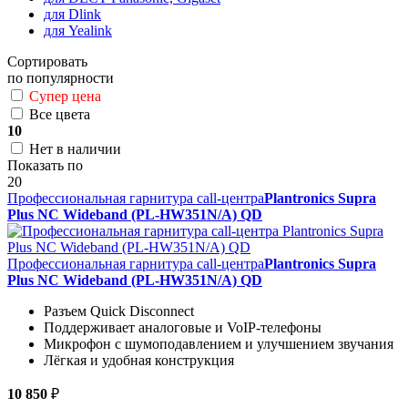
для Dlink
для Yealink
Сортировать
по популярности
Супер цена
Все цвета
10
Нет в наличии
Показать по
20
Профессиональная гарнитура call-центра
Plantronics Supra
Plus NC Wideband (PL-HW351N/A) QD
Профессиональная гарнитура call-центра
Plantronics Supra
Plus NC Wideband (PL-HW351N/A) QD
Разъем Quick Disconnect
Поддерживает аналоговые и VoIP-телефоны
Микрофон с шумоподавлением и улучшением звучания
Лёгкая и удобная конструкция
10 850
₽