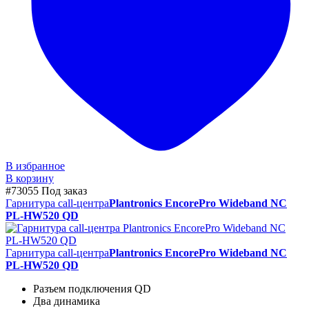
В избранное
В корзину
#73055
Под заказ
Гарнитура call-центра
Plantronics EncorePro Wideband NC
PL-HW520 QD
Гарнитура call-центра
Plantronics EncorePro Wideband NC
PL-HW520 QD
Разъем подключения QD
Два динамика