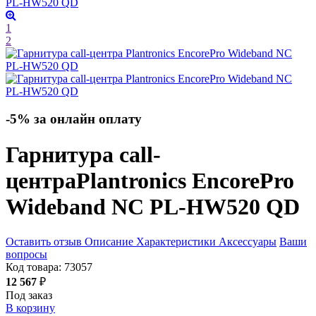
1
2
-5% за онлайн оплату
Гарнитура call-
центра
Plantronics EncorePro
Wideband NC PL-HW520 QD
Оставить отзыв
Описание
Характеристики
Аксессуары
Ваши
вопросы
Код товара:
73057
12 567
₽
Под заказ
В корзину