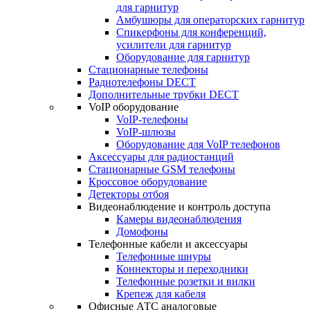
для гарнитур
Амбушюры для операторских гарнитур
Cпикерфоны для конференций,
усилители для гарнитур
Оборудование для гарнитур
Стационарные телефоны
Радиотелефоны DECT
Дополнительные трубки DECT
VoIP оборудование
VoIP-телефоны
VoIP-шлюзы
Оборудование для VoIP телефонов
Аксессуары для радиостанций
Стационарные GSM телефоны
Кроссовое оборудование
Детекторы отбоя
Видеонаблюдение и контроль доступа
Камеры видеонаблюдения
Домофоны
Телефонные кабели и аксессуары
Телефонные шнуры
Коннекторы и переходники
Телефонные розетки и вилки
Крепеж для кабеля
Офисные АТС аналоговые