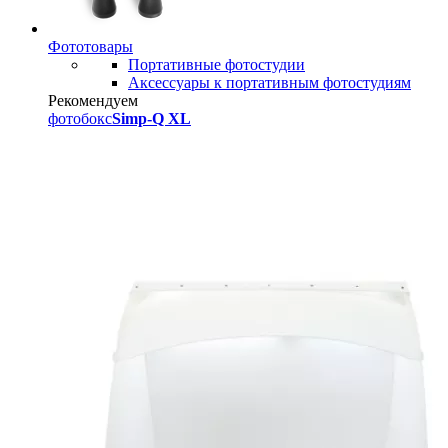
Фототовары
Портативные фотостудии
Аксессуары к портативным фотостудиям
Рекомендуем
фотобокс
Simp-Q XL