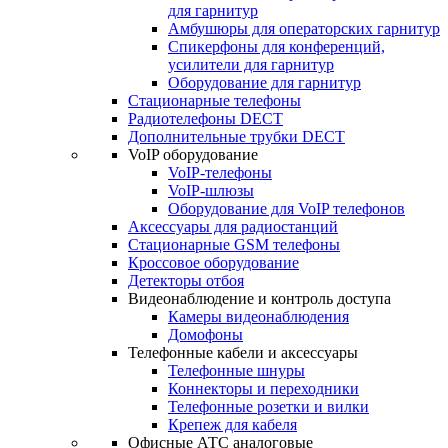
для гарнитур
Амбушюры для операторских гарнитур
Cпикерфоны для конференций,
усилители для гарнитур
Оборудование для гарнитур
Стационарные телефоны
Радиотелефоны DECT
Дополнительные трубки DECT
VoIP оборудование
VoIP-телефоны
VoIP-шлюзы
Оборудование для VoIP телефонов
Аксессуары для радиостанций
Стационарные GSM телефоны
Кроссовое оборудование
Детекторы отбоя
Видеонаблюдение и контроль доступа
Камеры видеонаблюдения
Домофоны
Телефонные кабели и аксессуары
Телефонные шнуры
Коннекторы и переходники
Телефонные розетки и вилки
Крепеж для кабеля
Офисные АТС аналоговые