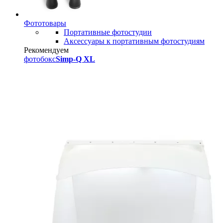
Фототовары
Портативные фотостудии
Аксессуары к портативным фотостудиям
Рекомендуем
фотобокс
Simp-Q XL