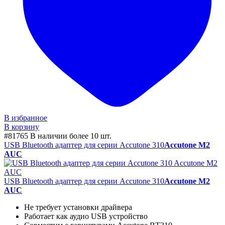
В избранное
В корзину
#81765
В наличии более 10 шт.
USB Bluetooth адаптер для серии Accutone 310
Accutone M2
AUC
USB Bluetooth адаптер для серии Accutone 310
Accutone M2
AUC
Не требует установки драйвера
Работает как аудио USB устройство