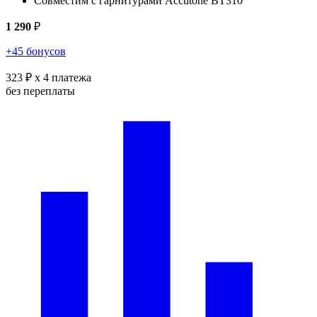
Совместим с гарнитурами Accutone BT310
1 290
₽
+45 бонусов
323 ₽
x 4 платежа
без переплаты