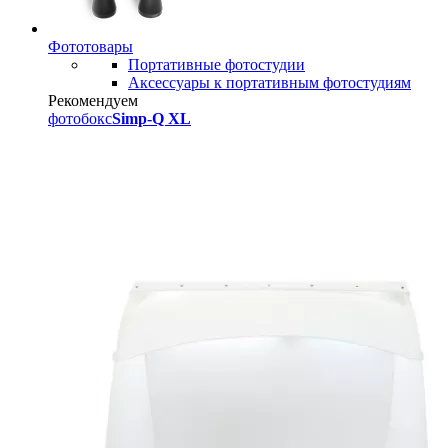
Фототовары
Портативные фотостудии
Аксессуары к портативным фотостудиям
Рекомендуем
фотобокс
Simp-Q XL