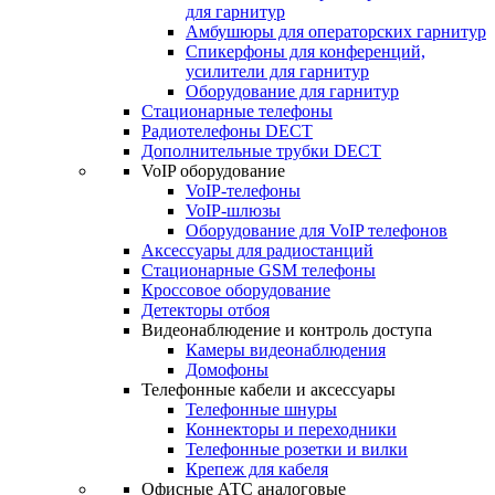
для гарнитур
Амбушюры для операторских гарнитур
Cпикерфоны для конференций,
усилители для гарнитур
Оборудование для гарнитур
Стационарные телефоны
Радиотелефоны DECT
Дополнительные трубки DECT
VoIP оборудование
VoIP-телефоны
VoIP-шлюзы
Оборудование для VoIP телефонов
Аксессуары для радиостанций
Стационарные GSM телефоны
Кроссовое оборудование
Детекторы отбоя
Видеонаблюдение и контроль доступа
Камеры видеонаблюдения
Домофоны
Телефонные кабели и аксессуары
Телефонные шнуры
Коннекторы и переходники
Телефонные розетки и вилки
Крепеж для кабеля
Офисные АТС аналоговые