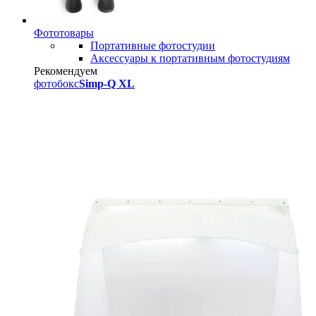
Фототовары
Портативные фотостудии
Аксессуары к портативным фотостудиям
Рекомендуем
фотобокс
Simp-Q XL