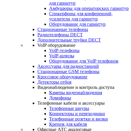
для гарнитур
Амбушюры для операторских гарнитур
Cпикерфоны для конференций,
усилители для гарнитур
Оборудование для гарнитур
Стационарные телефоны
Радиотелефоны DECT
Дополнительные трубки DECT
VoIP оборудование
VoIP-телефоны
VoIP-шлюзы
Оборудование для VoIP телефонов
Аксессуары для радиостанций
Стационарные GSM телефоны
Кроссовое оборудование
Детекторы отбоя
Видеонаблюдение и контроль доступа
Камеры видеонаблюдения
Домофоны
Телефонные кабели и аксессуары
Телефонные шнуры
Коннекторы и переходники
Телефонные розетки и вилки
Крепеж для кабеля
Офисные АТС аналоговые