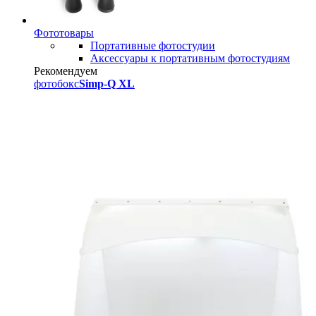
Фототовары
Портативные фотостудии
Аксессуары к портативным фотостудиям
Рекомендуем
фотобокс
Simp-Q XL