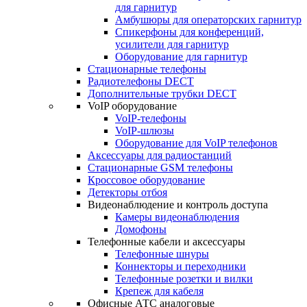
для гарнитур
Амбушюры для операторских гарнитур
Cпикерфоны для конференций,
усилители для гарнитур
Оборудование для гарнитур
Стационарные телефоны
Радиотелефоны DECT
Дополнительные трубки DECT
VoIP оборудование
VoIP-телефоны
VoIP-шлюзы
Оборудование для VoIP телефонов
Аксессуары для радиостанций
Стационарные GSM телефоны
Кроссовое оборудование
Детекторы отбоя
Видеонаблюдение и контроль доступа
Камеры видеонаблюдения
Домофоны
Телефонные кабели и аксессуары
Телефонные шнуры
Коннекторы и переходники
Телефонные розетки и вилки
Крепеж для кабеля
Офисные АТС аналоговые