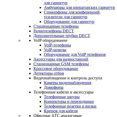
для гарнитур
Амбушюры для операторских гарнитур
Cпикерфоны для конференций,
усилители для гарнитур
Оборудование для гарнитур
Стационарные телефоны
Радиотелефоны DECT
Дополнительные трубки DECT
VoIP оборудование
VoIP-телефоны
VoIP-шлюзы
Оборудование для VoIP телефонов
Аксессуары для радиостанций
Стационарные GSM телефоны
Кроссовое оборудование
Детекторы отбоя
Видеонаблюдение и контроль доступа
Камеры видеонаблюдения
Домофоны
Телефонные кабели и аксессуары
Телефонные шнуры
Коннекторы и переходники
Телефонные розетки и вилки
Крепеж для кабеля
Офисные АТС аналоговые