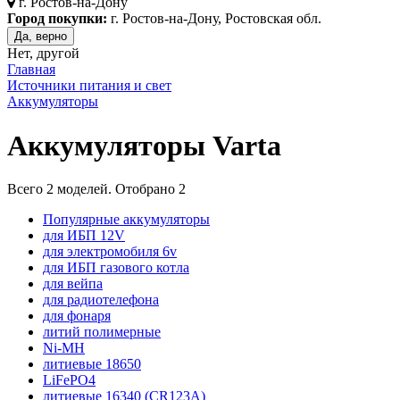
г.
Ростов-на-Дону
Город покупки:
г. Ростов-на-Дону, Ростовская обл.
Да, верно
Нет, другой
Главная
Источники питания и свет
Аккумуляторы
Аккумуляторы Varta
Всего
2
моделей. Отобрано
2
Популярные аккумуляторы
для ИБП 12V
для электромобиля 6v
для ИБП газового котла
для вейпа
для радиотелефона
для фонаря
литий полимерные
Ni-MH
литиевые 18650
LiFePO4
литиевые 16340 (CR123A)