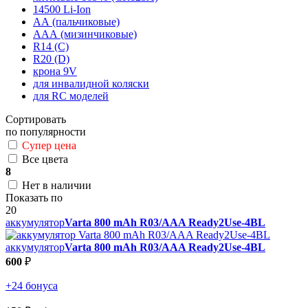
14500 Li-Ion
АА (пальчиковые)
ААА (мизинчиковые)
R14 (C)
R20 (D)
крона 9V
для инвалидной коляски
для RC моделей
Сортировать
по популярности
Супер цена
Все цвета
8
Нет в наличии
Показать по
20
аккумулятор
Varta 800 mAh R03/AAA Ready2Use-4BL
аккумулятор
Varta 800 mAh R03/AAA Ready2Use-4BL
600
₽
+24 бонуса