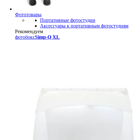
Фототовары
Портативные фотостудии
Аксессуары к портативным фотостудиям
Рекомендуем
фотобокс
Simp-Q XL