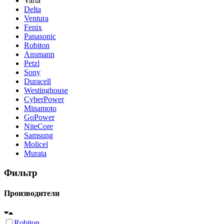
Varta
Delta
Ventura
Fenix
Panasonic
Robiton
Ansmann
Petzl
Sony
Duracell
Westinghouse
CyberPower
Minamoto
GoPower
NiteCore
Samsung
Molicel
Murata
Фильтр
Производители
Robiton