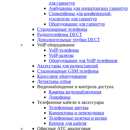
для гарнитур
Амбушюры для операторских гарнитур
Cпикерфоны для конференций,
усилители для гарнитур
Оборудование для гарнитур
Стационарные телефоны
Радиотелефоны DECT
Дополнительные трубки DECT
VoIP оборудование
VoIP-телефоны
VoIP-шлюзы
Оборудование для VoIP телефонов
Аксессуары для радиостанций
Стационарные GSM телефоны
Кроссовое оборудование
Детекторы отбоя
Видеонаблюдение и контроль доступа
Камеры видеонаблюдения
Домофоны
Телефонные кабели и аксессуары
Телефонные шнуры
Коннекторы и переходники
Телефонные розетки и вилки
Крепеж для кабеля
Офисные АТС аналоговые