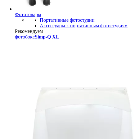
Фототовары
Портативные фотостудии
Аксессуары к портативным фотостудиям
Рекомендуем
фотобокс
Simp-Q XL