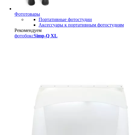
Фототовары
Портативные фотостудии
Аксессуары к портативным фотостудиям
Рекомендуем
фотобокс
Simp-Q XL