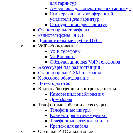
для гарнитур
Амбушюры для операторских гарнитур
Cпикерфоны для конференций,
усилители для гарнитур
Оборудование для гарнитур
Стационарные телефоны
Радиотелефоны DECT
Дополнительные трубки DECT
VoIP оборудование
VoIP-телефоны
VoIP-шлюзы
Оборудование для VoIP телефонов
Аксессуары для радиостанций
Стационарные GSM телефоны
Кроссовое оборудование
Детекторы отбоя
Видеонаблюдение и контроль доступа
Камеры видеонаблюдения
Домофоны
Телефонные кабели и аксессуары
Телефонные шнуры
Коннекторы и переходники
Телефонные розетки и вилки
Крепеж для кабеля
Офисные АТС аналоговые