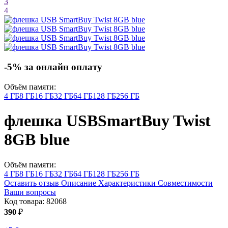
3
4
-5% за онлайн оплату
Объём памяти:
4 ГБ
8 ГБ
16 ГБ
32 ГБ
64 ГБ
128 ГБ
256 ГБ
флешка USB
SmartBuy Twist
8GB
blue
Объём памяти:
4 ГБ
8 ГБ
16 ГБ
32 ГБ
64 ГБ
128 ГБ
256 ГБ
Оставить отзыв
Описание
Характеристики
Совместимости
Ваши вопросы
Код товара:
82068
390
₽