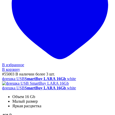
В избранное
В корзину
#55003
В наличии более 3 шт.
флешка USB
SmartBuy LARA 16Gb
white
флешка USB
SmartBuy LARA 16Gb
white
Объем 16 Gb
Малый размер
Яркая расцветка