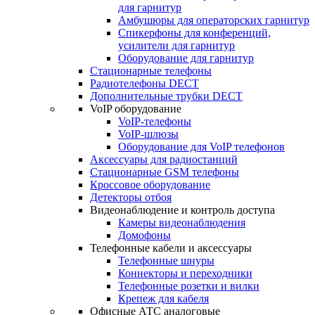
для гарнитур
Амбушюры для операторских гарнитур
Cпикерфоны для конференций,
усилители для гарнитур
Оборудование для гарнитур
Стационарные телефоны
Радиотелефоны DECT
Дополнительные трубки DECT
VoIP оборудование
VoIP-телефоны
VoIP-шлюзы
Оборудование для VoIP телефонов
Аксессуары для радиостанций
Стационарные GSM телефоны
Кроссовое оборудование
Детекторы отбоя
Видеонаблюдение и контроль доступа
Камеры видеонаблюдения
Домофоны
Телефонные кабели и аксессуары
Телефонные шнуры
Коннекторы и переходники
Телефонные розетки и вилки
Крепеж для кабеля
Офисные АТС аналоговые