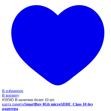
В избранное
В корзину
#59585
В наличии более 10 шт.
карта памяти
SmartBuy 8Gb microSDHC Class 10 без
адаптера