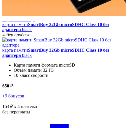
Карты памяти (8)
U
карта памяти
SmartBuy 32Gb microSDHC Class 10 без
адаптера
black
лидер продаж
карта памяти
SmartBuy 32Gb microSDHC Class 10 без
адаптера
black
Карта памяти формата microSD
Объём памяти 32 ГБ
10 класс скорости
650
₽
+9 бонусов
163 ₽
x 4 платежа
без переплаты