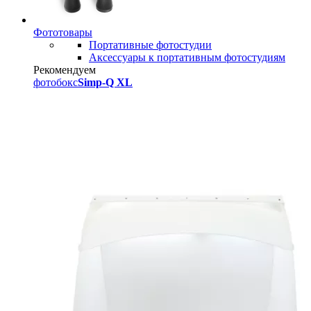
Фототовары
Портативные фотостудии
Аксессуары к портативным фотостудиям
Рекомендуем
фотобокс
Simp-Q XL