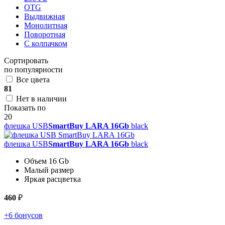
OTG
Выдвижная
Монолитная
Поворотная
С колпачком
Сортировать
по популярности
Все цвета
81
Нет в наличии
Показать по
20
флешка USB
SmartBuy LARA 16Gb
black
флешка USB
SmartBuy LARA 16Gb
black
Объем 16 Gb
Малый размер
Яркая расцветка
460
₽
+6 бонусов