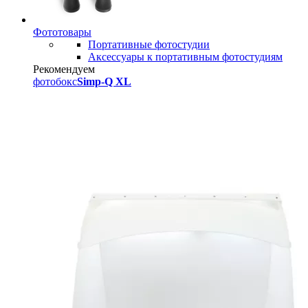
Фототовары
Портативные фотостудии
Аксессуары к портативным фотостудиям
Рекомендуем
фотобокс
Simp-Q XL