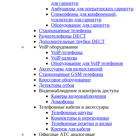
для гарнитур
Амбушюры для операторских гарнитур
Cпикерфоны для конференций,
усилители для гарнитур
Оборудование для гарнитур
Стационарные телефоны
Радиотелефоны DECT
Дополнительные трубки DECT
VoIP оборудование
VoIP-телефоны
VoIP-шлюзы
Оборудование для VoIP телефонов
Аксессуары для радиостанций
Стационарные GSM телефоны
Кроссовое оборудование
Детекторы отбоя
Видеонаблюдение и контроль доступа
Камеры видеонаблюдения
Домофоны
Телефонные кабели и аксессуары
Телефонные шнуры
Коннекторы и переходники
Телефонные розетки и вилки
Крепеж для кабеля
Офисные АТС аналоговые