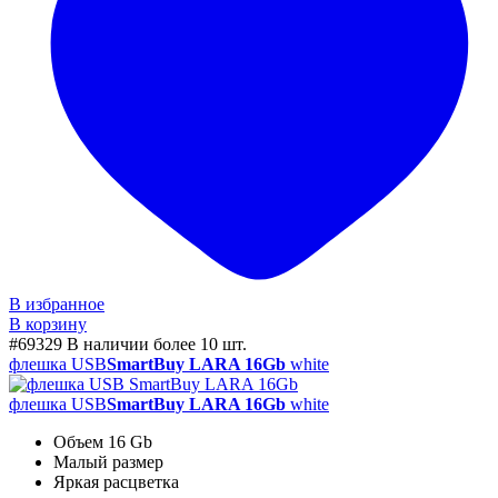
В избранное
В корзину
#69329
В наличии более 10 шт.
флешка USB
SmartBuy LARA 16Gb
white
флешка USB
SmartBuy LARA 16Gb
white
Объем 16 Gb
Малый размер
Яркая расцветка