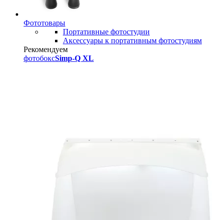
Фототовары
Портативные фотостудии
Аксессуары к портативным фотостудиям
Рекомендуем
фотобокс
Simp-Q XL