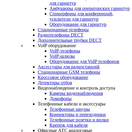
для гарнитур
Амбушюры для операторских гарнитур
Cпикерфоны для конференций,
усилители для гарнитур
Оборудование для гарнитур
Стационарные телефоны
Радиотелефоны DECT
Дополнительные трубки DECT
VoIP оборудование
VoIP-телефоны
VoIP-шлюзы
Оборудование для VoIP телефонов
Аксессуары для радиостанций
Стационарные GSM телефоны
Кроссовое оборудование
Детекторы отбоя
Видеонаблюдение и контроль доступа
Камеры видеонаблюдения
Домофоны
Телефонные кабели и аксессуары
Телефонные шнуры
Коннекторы и переходники
Телефонные розетки и вилки
Крепеж для кабеля
Офисные АТС аналоговые