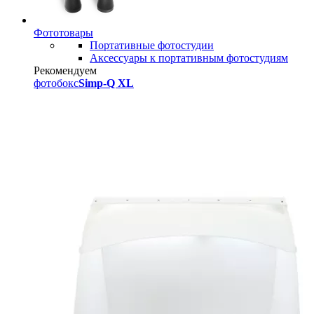
Фототовары
Портативные фотостудии
Аксессуары к портативным фотостудиям
Рекомендуем
фотобокс
Simp-Q XL