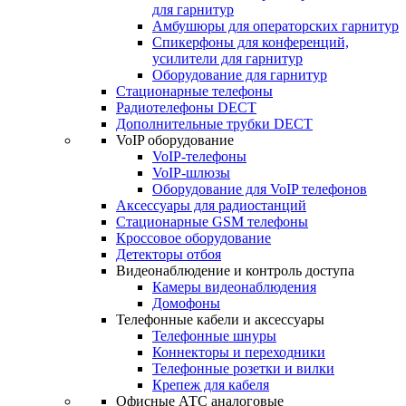
для гарнитур
Амбушюры для операторских гарнитур
Cпикерфоны для конференций,
усилители для гарнитур
Оборудование для гарнитур
Стационарные телефоны
Радиотелефоны DECT
Дополнительные трубки DECT
VoIP оборудование
VoIP-телефоны
VoIP-шлюзы
Оборудование для VoIP телефонов
Аксессуары для радиостанций
Стационарные GSM телефоны
Кроссовое оборудование
Детекторы отбоя
Видеонаблюдение и контроль доступа
Камеры видеонаблюдения
Домофоны
Телефонные кабели и аксессуары
Телефонные шнуры
Коннекторы и переходники
Телефонные розетки и вилки
Крепеж для кабеля
Офисные АТС аналоговые