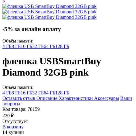
3
-5% за онлайн оплату
Объём памяти:
4 ГБ
8 ГБ
16 ГБ
32 ГБ
64 ГБ
128 ГБ
флешка USB
SmartBuy
Diamond 32GB
pink
Объём памяти:
4 ГБ
8 ГБ
16 ГБ
32 ГБ
64 ГБ
128 ГБ
Оставить отзыв
Описание
Характеристики
Аксессуары
Ваши
вопросы
Код товара:
78159
270
₽
Отсутствует
В корзину
14
купили