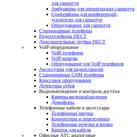
для гарнитур
Амбушюры для операторских гарнитур
Cпикерфоны для конференций,
усилители для гарнитур
Оборудование для гарнитур
Стационарные телефоны
Радиотелефоны DECT
Дополнительные трубки DECT
VoIP оборудование
VoIP-телефоны
VoIP-шлюзы
Оборудование для VoIP телефонов
Аксессуары для радиостанций
Стационарные GSM телефоны
Кроссовое оборудование
Детекторы отбоя
Видеонаблюдение и контроль доступа
Камеры видеонаблюдения
Домофоны
Телефонные кабели и аксессуары
Телефонные шнуры
Коннекторы и переходники
Телефонные розетки и вилки
Крепеж для кабеля
Офисные АТС аналоговые