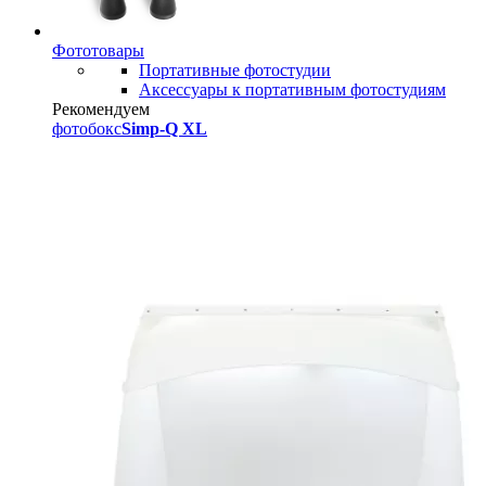
Фототовары
Портативные фотостудии
Аксессуары к портативным фотостудиям
Рекомендуем
фотобокс
Simp-Q XL