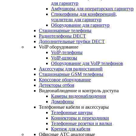
для гарнитур
Амбушюры для операторских гарнитур
Cпикерфоны для конференций,
усилители для гарнитур
Оборудование для гарнитур
Стационарные телефоны
Радиотелефоны DECT
Дополнительные трубки DECT
VoIP оборудование
VoIP-телефоны
VoIP-шлюзы
Оборудование для VoIP телефонов
Аксессуары для радиостанций
Стационарные GSM телефоны
Кроссовое оборудование
Детекторы отбоя
Видеонаблюдение и контроль доступа
Камеры видеонаблюдения
Домофоны
Телефонные кабели и аксессуары
Телефонные шнуры
Коннекторы и переходники
Телефонные розетки и вилки
Крепеж для кабеля
Офисные АТС аналоговые