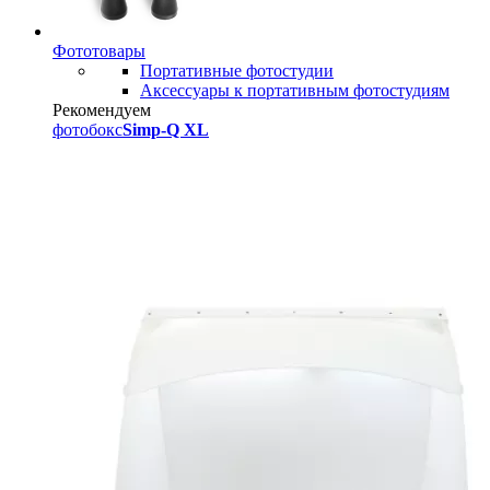
Фототовары
Портативные фотостудии
Аксессуары к портативным фотостудиям
Рекомендуем
фотобокс
Simp-Q XL