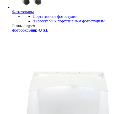
Фототовары
Портативные фотостудии
Аксессуары к портативным фотостудиям
Рекомендуем
фотобокс
Simp-Q XL