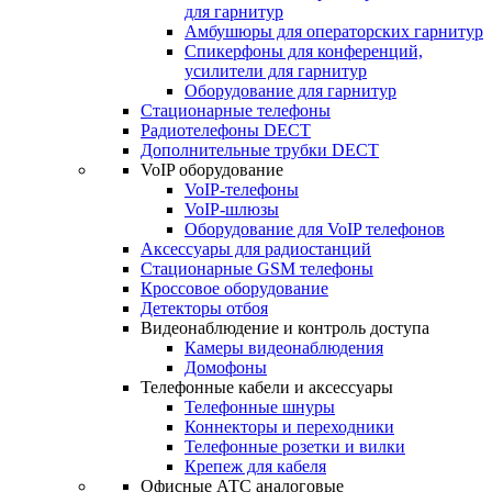
для гарнитур
Амбушюры для операторских гарнитур
Cпикерфоны для конференций,
усилители для гарнитур
Оборудование для гарнитур
Стационарные телефоны
Радиотелефоны DECT
Дополнительные трубки DECT
VoIP оборудование
VoIP-телефоны
VoIP-шлюзы
Оборудование для VoIP телефонов
Аксессуары для радиостанций
Стационарные GSM телефоны
Кроссовое оборудование
Детекторы отбоя
Видеонаблюдение и контроль доступа
Камеры видеонаблюдения
Домофоны
Телефонные кабели и аксессуары
Телефонные шнуры
Коннекторы и переходники
Телефонные розетки и вилки
Крепеж для кабеля
Офисные АТС аналоговые