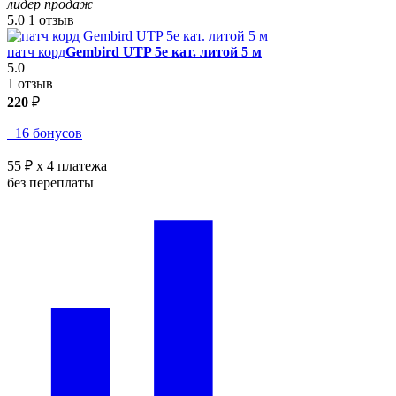
лидер продаж
5.0
1 отзыв
патч корд
Gembird UTP 5e кат. литой 5 м
5.0
1 отзыв
220
₽
+16 бонусов
55 ₽
x 4 платежа
без переплаты