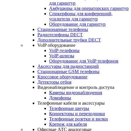
для гарнитур
Амбушюры для операторских гарнитур
Cпикерфоны для конференций,
усилители для гарнитур
Оборудование для гарнитур
Стационарные телефоны
Радиотелефоны DECT
Дополнительные трубки DECT
VoIP оборудование
VoIP-телефоны
VoIP-шлюзы
Оборудование для VoIP телефонов
Аксессуары для радиостанций
Стационарные GSM телефоны
Кроссовое оборудование
Детекторы отбоя
Видеонаблюдение и контроль доступа
Камеры видеонаблюдения
Домофоны
Телефонные кабели и аксессуары
Телефонные шнуры
Коннекторы и переходники
Телефонные розетки и вилки
Крепеж для кабеля
Офисные АТС аналоговые