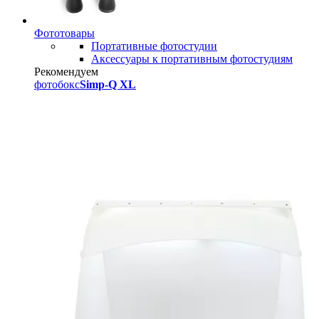
Фототовары
Портативные фотостудии
Аксессуары к портативным фотостудиям
Рекомендуем
фотобокс
Simp-Q XL