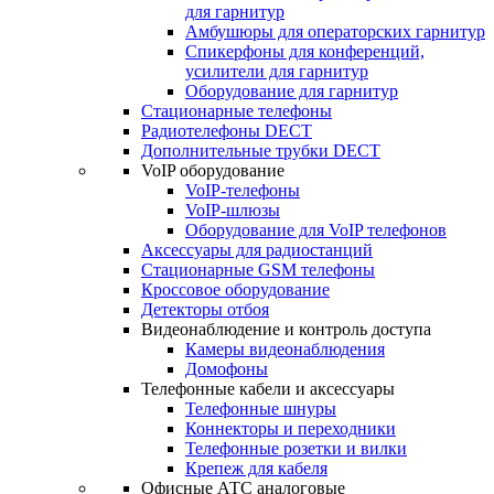
для гарнитур
Амбушюры для операторских гарнитур
Cпикерфоны для конференций,
усилители для гарнитур
Оборудование для гарнитур
Стационарные телефоны
Радиотелефоны DECT
Дополнительные трубки DECT
VoIP оборудование
VoIP-телефоны
VoIP-шлюзы
Оборудование для VoIP телефонов
Аксессуары для радиостанций
Стационарные GSM телефоны
Кроссовое оборудование
Детекторы отбоя
Видеонаблюдение и контроль доступа
Камеры видеонаблюдения
Домофоны
Телефонные кабели и аксессуары
Телефонные шнуры
Коннекторы и переходники
Телефонные розетки и вилки
Крепеж для кабеля
Офисные АТС аналоговые