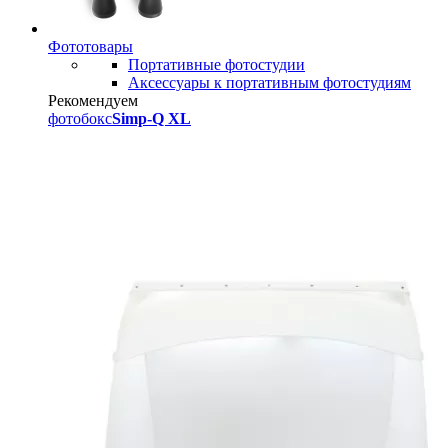
Фототовары
Портативные фотостудии
Аксессуары к портативным фотостудиям
Рекомендуем
фотобокс
Simp-Q XL