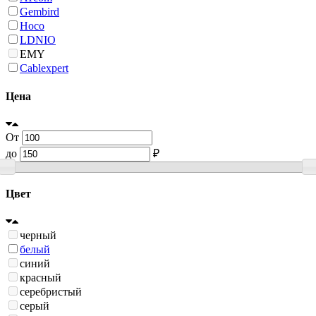
Gembird
Hoco
LDNIO
EMY
Cablexpert
Цена
От
до
₽
Цвет
черный
белый
синий
красный
серебристый
серый