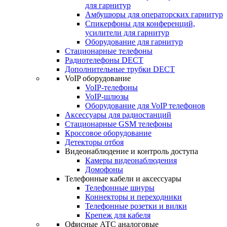
для гарнитур
Амбушюры для операторских гарнитур
Cпикерфоны для конференций,
усилители для гарнитур
Оборудование для гарнитур
Стационарные телефоны
Радиотелефоны DECT
Дополнительные трубки DECT
VoIP оборудование
VoIP-телефоны
VoIP-шлюзы
Оборудование для VoIP телефонов
Аксессуары для радиостанций
Стационарные GSM телефоны
Кроссовое оборудование
Детекторы отбоя
Видеонаблюдение и контроль доступа
Камеры видеонаблюдения
Домофоны
Телефонные кабели и аксессуары
Телефонные шнуры
Коннекторы и переходники
Телефонные розетки и вилки
Крепеж для кабеля
Офисные АТС аналоговые