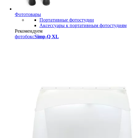
Фототовары
Портативные фотостудии
Аксессуары к портативным фотостудиям
Рекомендуем
фотобокс
Simp-Q XL