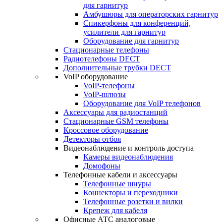
для гарнитур
Амбушюры для операторских гарнитур
Cпикерфоны для конференций,
усилители для гарнитур
Оборудование для гарнитур
Стационарные телефоны
Радиотелефоны DECT
Дополнительные трубки DECT
VoIP оборудование
VoIP-телефоны
VoIP-шлюзы
Оборудование для VoIP телефонов
Аксессуары для радиостанций
Стационарные GSM телефоны
Кроссовое оборудование
Детекторы отбоя
Видеонаблюдение и контроль доступа
Камеры видеонаблюдения
Домофоны
Телефонные кабели и аксессуары
Телефонные шнуры
Коннекторы и переходники
Телефонные розетки и вилки
Крепеж для кабеля
Офисные АТС аналоговые