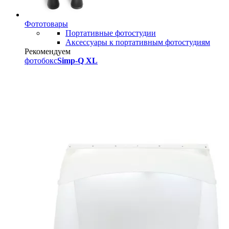
Фототовары
Портативные фотостудии
Аксессуары к портативным фотостудиям
Рекомендуем
фотобокс
Simp-Q XL