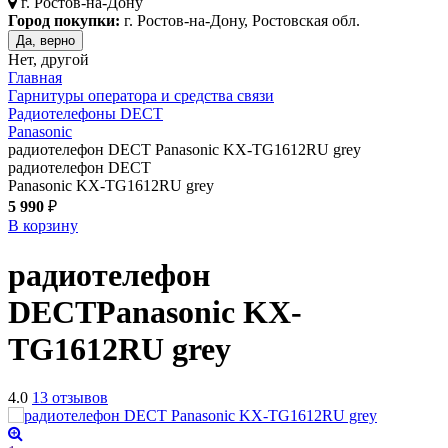
г.
Ростов-на-Дону
Город покупки:
г. Ростов-на-Дону, Ростовская обл.
Да, верно
Нет, другой
Главная
Гарнитуры оператора и средства связи
Радиотелефоны DECT
Panasonic
радиотелефон DECT Panasonic KX-TG1612RU grey
радиотелефон DECT
Panasonic KX-TG1612RU grey
5 990
₽
В корзину
радиотелефон
DECT
Panasonic KX-
TG1612RU
grey
4.0
13 отзывов