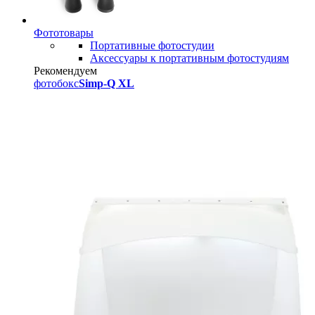
Фототовары
Портативные фотостудии
Аксессуары к портативным фотостудиям
Рекомендуем
фотобокс
Simp-Q XL