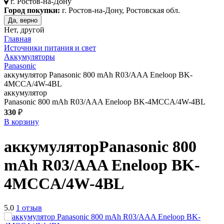
г.
Ростов-на-Дону
Город покупки:
г. Ростов-на-Дону, Ростовская обл.
Да, верно
Нет, другой
Главная
Источники питания и свет
Аккумуляторы
Panasonic
аккумулятор Panasonic 800 mAh R03/AAA Eneloop BK-
4MCCA/4W-4BL
аккумулятор
Panasonic 800 mAh R03/AAA Eneloop BK-4MCCA/4W-4BL
330
₽
В корзину
аккумулятор
Panasonic 800
mAh R03/AAA Eneloop BK-
4MCCA/4W-4BL
5.0
1 отзыв