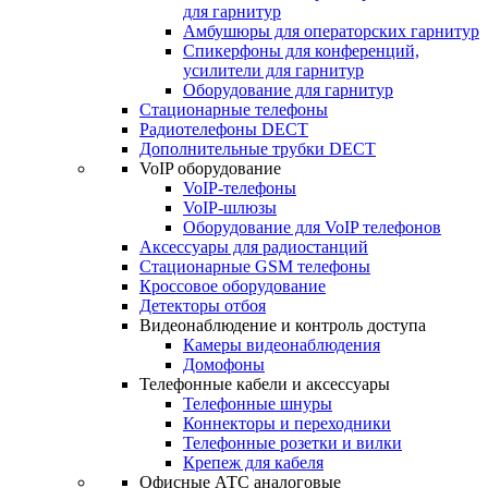
для гарнитур
Амбушюры для операторских гарнитур
Cпикерфоны для конференций,
усилители для гарнитур
Оборудование для гарнитур
Стационарные телефоны
Радиотелефоны DECT
Дополнительные трубки DECT
VoIP оборудование
VoIP-телефоны
VoIP-шлюзы
Оборудование для VoIP телефонов
Аксессуары для радиостанций
Стационарные GSM телефоны
Кроссовое оборудование
Детекторы отбоя
Видеонаблюдение и контроль доступа
Камеры видеонаблюдения
Домофоны
Телефонные кабели и аксессуары
Телефонные шнуры
Коннекторы и переходники
Телефонные розетки и вилки
Крепеж для кабеля
Офисные АТС аналоговые