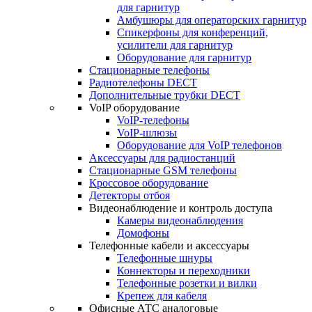
для гарнитур
Амбушюры для операторских гарнитур
Cпикерфоны для конференций,
усилители для гарнитур
Оборудование для гарнитур
Стационарные телефоны
Радиотелефоны DECT
Дополнительные трубки DECT
VoIP оборудование
VoIP-телефоны
VoIP-шлюзы
Оборудование для VoIP телефонов
Аксессуары для радиостанций
Стационарные GSM телефоны
Кроссовое оборудование
Детекторы отбоя
Видеонаблюдение и контроль доступа
Камеры видеонаблюдения
Домофоны
Телефонные кабели и аксессуары
Телефонные шнуры
Коннекторы и переходники
Телефонные розетки и вилки
Крепеж для кабеля
Офисные АТС аналоговые