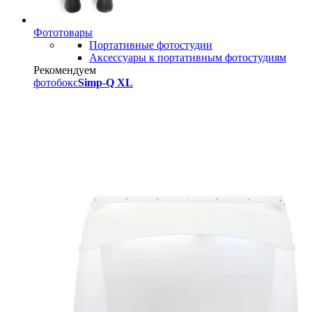
Фототовары
Портативные фотостудии
Аксессуары к портативным фотостудиям
Рекомендуем
фотобокс
Simp-Q XL