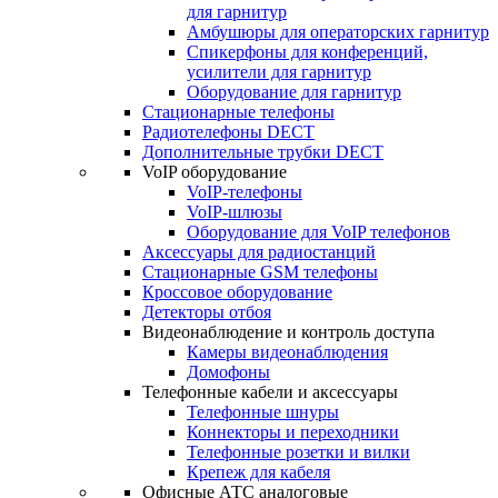
для гарнитур
Амбушюры для операторских гарнитур
Cпикерфоны для конференций,
усилители для гарнитур
Оборудование для гарнитур
Стационарные телефоны
Радиотелефоны DECT
Дополнительные трубки DECT
VoIP оборудование
VoIP-телефоны
VoIP-шлюзы
Оборудование для VoIP телефонов
Аксессуары для радиостанций
Стационарные GSM телефоны
Кроссовое оборудование
Детекторы отбоя
Видеонаблюдение и контроль доступа
Камеры видеонаблюдения
Домофоны
Телефонные кабели и аксессуары
Телефонные шнуры
Коннекторы и переходники
Телефонные розетки и вилки
Крепеж для кабеля
Офисные АТС аналоговые