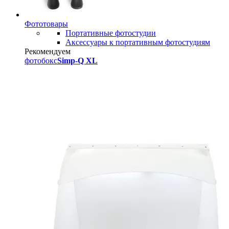
Фототовары
Портативные фотостудии
Аксессуары к портативным фотостудиям
Рекомендуем
фотобокс
Simp-Q XL