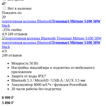
47
Нет в наличии
Показать по
20
портативная колонка Bluetooth
Tronsmart Mirtune S100 50W
black
-35% скидка
4.9
249 отзывов
портативная колонка Bluetooth
Tronsmart Mirtune S100 50W
black
4.9
249 отзывов
Мощность 50 Вт
Настройка эквалайзера и подсветки из мобильного
приложения
Защита от воды IPX7
Bluetooth 5.3 / MicroSD / USB-A / AUX 3.5 мм
Аккумулятор 8000 мА*ч / функция PowerBank
20 часов работы без подсветки
8 999
₽
5 890
₽