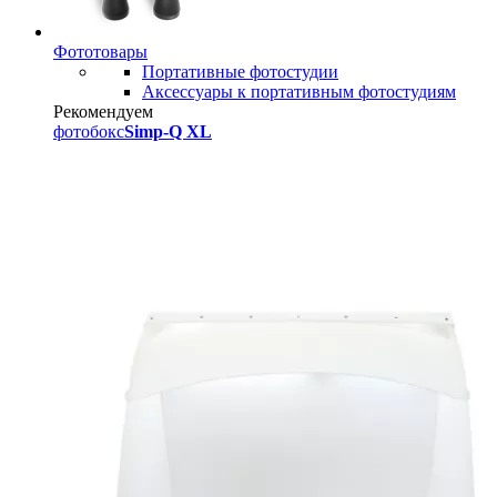
Фототовары
Портативные фотостудии
Аксессуары к портативным фотостудиям
Рекомендуем
фотобокс
Simp-Q XL