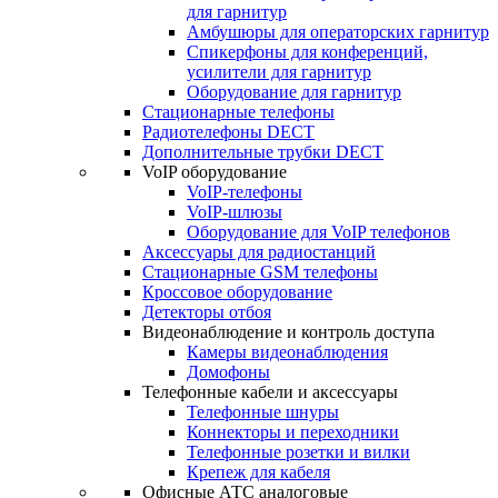
для гарнитур
Амбушюры для операторских гарнитур
Cпикерфоны для конференций,
усилители для гарнитур
Оборудование для гарнитур
Стационарные телефоны
Радиотелефоны DECT
Дополнительные трубки DECT
VoIP оборудование
VoIP-телефоны
VoIP-шлюзы
Оборудование для VoIP телефонов
Аксессуары для радиостанций
Стационарные GSM телефоны
Кроссовое оборудование
Детекторы отбоя
Видеонаблюдение и контроль доступа
Камеры видеонаблюдения
Домофоны
Телефонные кабели и аксессуары
Телефонные шнуры
Коннекторы и переходники
Телефонные розетки и вилки
Крепеж для кабеля
Офисные АТС аналоговые