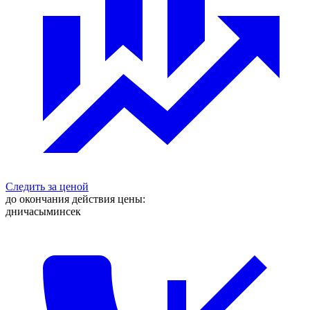
Следить за ценой
до окончания действия цены:
дни
часы
мин
сек