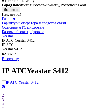
г.
Ростов-на-Дону
Город покупки:
г. Ростов-на-Дону, Ростовская обл.
Да, верно
Нет, другой
Главная
Гарнитуры оператора и средства связи
Офисные АТС цифровые
Базовые блоки цифровые
Yeastar
IP АТС Yeastar S412
IP АТС
Yeastar S412
62 882
₽
В корзину
IP АТС
Yeastar S412
1
2
3
4