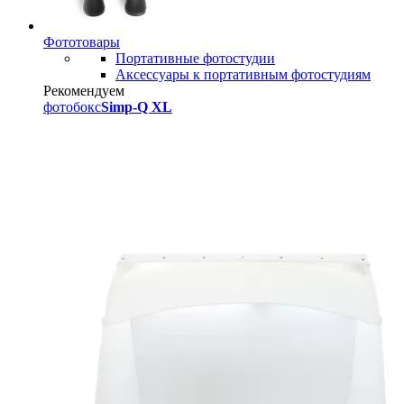
Фототовары
Портативные фотостудии
Аксессуары к портативным фотостудиям
Рекомендуем
фотобокс
Simp-Q XL