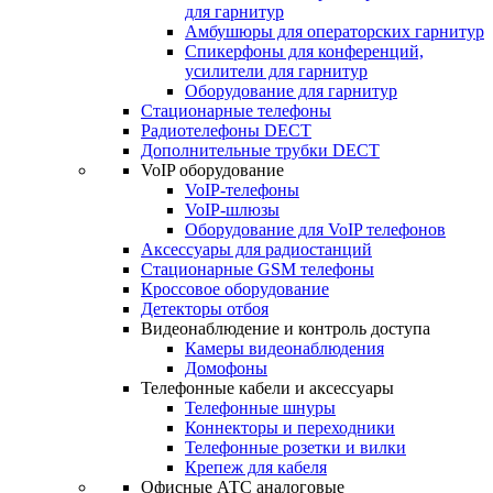
для гарнитур
Амбушюры для операторских гарнитур
Cпикерфоны для конференций,
усилители для гарнитур
Оборудование для гарнитур
Стационарные телефоны
Радиотелефоны DECT
Дополнительные трубки DECT
VoIP оборудование
VoIP-телефоны
VoIP-шлюзы
Оборудование для VoIP телефонов
Аксессуары для радиостанций
Стационарные GSM телефоны
Кроссовое оборудование
Детекторы отбоя
Видеонаблюдение и контроль доступа
Камеры видеонаблюдения
Домофоны
Телефонные кабели и аксессуары
Телефонные шнуры
Коннекторы и переходники
Телефонные розетки и вилки
Крепеж для кабеля
Офисные АТС аналоговые