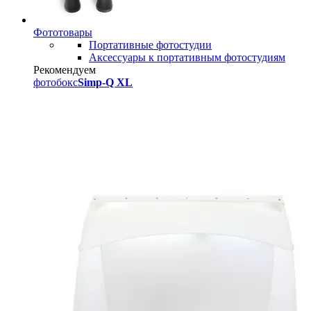
Фототовары
Портативные фотостудии
Аксессуары к портативным фотостудиям
Рекомендуем
фотобокс
Simp-Q XL