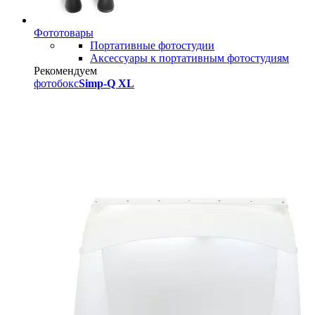
Фототовары
Портативные фотостудии
Аксессуары к портативным фотостудиям
Рекомендуем
фотобокс
Simp-Q XL