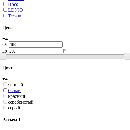
Hoco
LDNIO
Tecsun
Цена
От
до
₽
Цвет
черный
белый
красный
серебристый
серый
Разъем 1