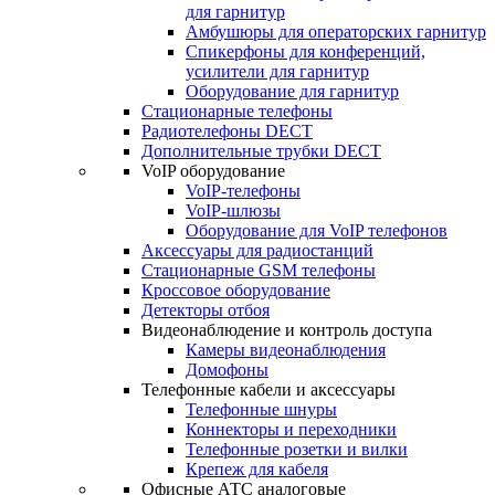
для гарнитур
Амбушюры для операторских гарнитур
Cпикерфоны для конференций,
усилители для гарнитур
Оборудование для гарнитур
Стационарные телефоны
Радиотелефоны DECT
Дополнительные трубки DECT
VoIP оборудование
VoIP-телефоны
VoIP-шлюзы
Оборудование для VoIP телефонов
Аксессуары для радиостанций
Стационарные GSM телефоны
Кроссовое оборудование
Детекторы отбоя
Видеонаблюдение и контроль доступа
Камеры видеонаблюдения
Домофоны
Телефонные кабели и аксессуары
Телефонные шнуры
Коннекторы и переходники
Телефонные розетки и вилки
Крепеж для кабеля
Офисные АТС аналоговые