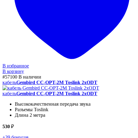
В избранное
В корзину
#57100
В наличии
кабель
Gembird CC-OPT-2M Toslink 2xODT
кабель
Gembird CC-OPT-2M Toslink 2xODT
Высококачественная передача звука
Разъемы Toslink
Длина 2 метра
530
₽
+39 бонусов