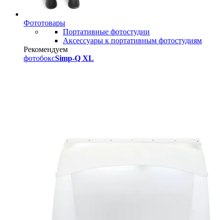
Фототовары
Портативные фотостудии
Аксессуары к портативным фотостудиям
Рекомендуем
фотобокс
Simp-Q XL