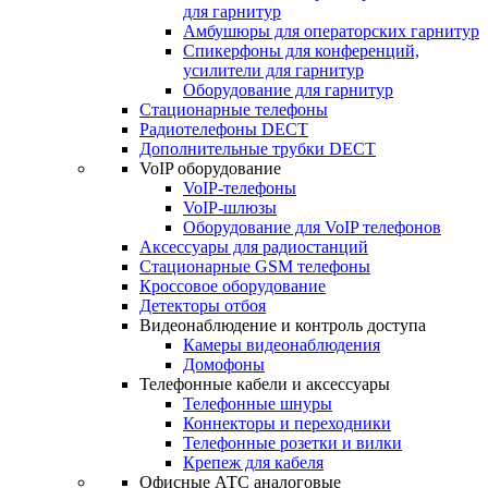
для гарнитур
Амбушюры для операторских гарнитур
Cпикерфоны для конференций,
усилители для гарнитур
Оборудование для гарнитур
Стационарные телефоны
Радиотелефоны DECT
Дополнительные трубки DECT
VoIP оборудование
VoIP-телефоны
VoIP-шлюзы
Оборудование для VoIP телефонов
Аксессуары для радиостанций
Стационарные GSM телефоны
Кроссовое оборудование
Детекторы отбоя
Видеонаблюдение и контроль доступа
Камеры видеонаблюдения
Домофоны
Телефонные кабели и аксессуары
Телефонные шнуры
Коннекторы и переходники
Телефонные розетки и вилки
Крепеж для кабеля
Офисные АТС аналоговые