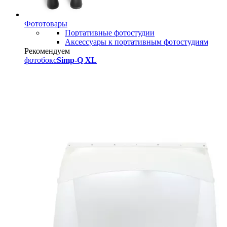
Фототовары
Портативные фотостудии
Аксессуары к портативным фотостудиям
Рекомендуем
фотобокс
Simp-Q XL