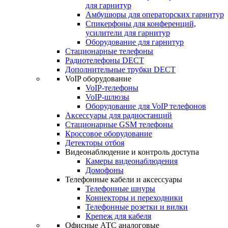
для гарнитур
Амбушюры для операторских гарнитур
Cпикерфоны для конференций,
усилители для гарнитур
Оборудование для гарнитур
Стационарные телефоны
Радиотелефоны DECT
Дополнительные трубки DECT
VoIP оборудование
VoIP-телефоны
VoIP-шлюзы
Оборудование для VoIP телефонов
Аксессуары для радиостанций
Стационарные GSM телефоны
Кроссовое оборудование
Детекторы отбоя
Видеонаблюдение и контроль доступа
Камеры видеонаблюдения
Домофоны
Телефонные кабели и аксессуары
Телефонные шнуры
Коннекторы и переходники
Телефонные розетки и вилки
Крепеж для кабеля
Офисные АТС аналоговые