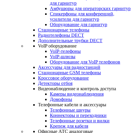
для гарнитур
Амбушюры для операторских гарнитур
Cпикерфоны для конференций,
усилители для гарнитур
Оборудование для гарнитур
Стационарные телефоны
Радиотелефоны DECT
Дополнительные трубки DECT
VoIP оборудование
VoIP-телефоны
VoIP-шлюзы
Оборудование для VoIP телефонов
Аксессуары для радиостанций
Стационарные GSM телефоны
Кроссовое оборудование
Детекторы отбоя
Видеонаблюдение и контроль доступа
Камеры видеонаблюдения
Домофоны
Телефонные кабели и аксессуары
Телефонные шнуры
Коннекторы и переходники
Телефонные розетки и вилки
Крепеж для кабеля
Офисные АТС аналоговые