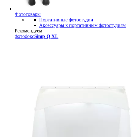
Фототовары
Портативные фотостудии
Аксессуары к портативным фотостудиям
Рекомендуем
фотобокс
Simp-Q XL