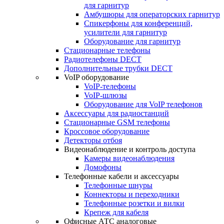
для гарнитур
Амбушюры для операторских гарнитур
Cпикерфоны для конференций,
усилители для гарнитур
Оборудование для гарнитур
Стационарные телефоны
Радиотелефоны DECT
Дополнительные трубки DECT
VoIP оборудование
VoIP-телефоны
VoIP-шлюзы
Оборудование для VoIP телефонов
Аксессуары для радиостанций
Стационарные GSM телефоны
Кроссовое оборудование
Детекторы отбоя
Видеонаблюдение и контроль доступа
Камеры видеонаблюдения
Домофоны
Телефонные кабели и аксессуары
Телефонные шнуры
Коннекторы и переходники
Телефонные розетки и вилки
Крепеж для кабеля
Офисные АТС аналоговые