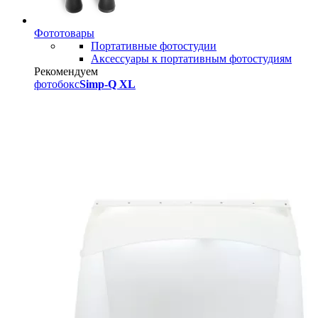
Фототовары
Портативные фотостудии
Аксессуары к портативным фотостудиям
Рекомендуем
фотобокс
Simp-Q XL