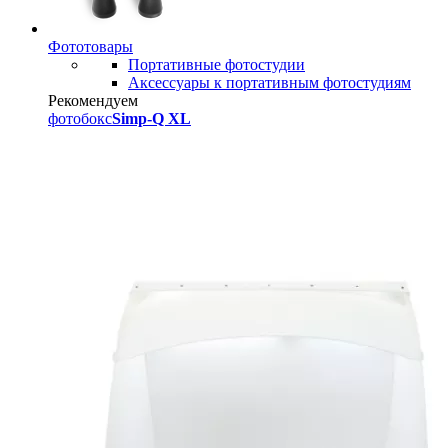
Фототовары
Портативные фотостудии
Аксессуары к портативным фотостудиям
Рекомендуем
фотобокс
Simp-Q XL