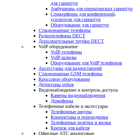
для гарнитур
Амбушюры для операторских гарнитур
Cпикерфоны для конференций,
усилители для гарнитур
Оборудование для гарнитур
Стационарные телефоны
Радиотелефоны DECT
Дополнительные трубки DECT
VoIP оборудование
VoIP-телефоны
VoIP-шлюзы
Оборудование для VoIP телефонов
Аксессуары для радиостанций
Стационарные GSM телефоны
Кроссовое оборудование
Детекторы отбоя
Видеонаблюдение и контроль доступа
Камеры видеонаблюдения
Домофоны
Телефонные кабели и аксессуары
Телефонные шнуры
Коннекторы и переходники
Телефонные розетки и вилки
Крепеж для кабеля
Офисные АТС аналоговые