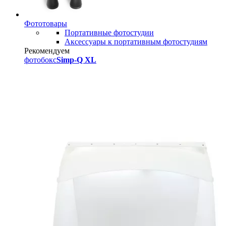
Фототовары
Портативные фотостудии
Аксессуары к портативным фотостудиям
Рекомендуем
фотобокс
Simp-Q XL