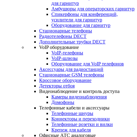
для гарнитур
Амбушюры для операторских гарнитур
Cпикерфоны для конференций,
усилители для гарнитур
Оборудование для гарнитур
Стационарные телефоны
Радиотелефоны DECT
Дополнительные трубки DECT
VoIP оборудование
VoIP-телефоны
VoIP-шлюзы
Оборудование для VoIP телефонов
Аксессуары для радиостанций
Стационарные GSM телефоны
Кроссовое оборудование
Детекторы отбоя
Видеонаблюдение и контроль доступа
Камеры видеонаблюдения
Домофоны
Телефонные кабели и аксессуары
Телефонные шнуры
Коннекторы и переходники
Телефонные розетки и вилки
Крепеж для кабеля
Офисные АТС аналоговые