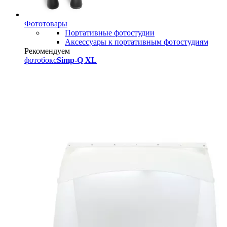
Фототовары
Портативные фотостудии
Аксессуары к портативным фотостудиям
Рекомендуем
фотобокс
Simp-Q XL