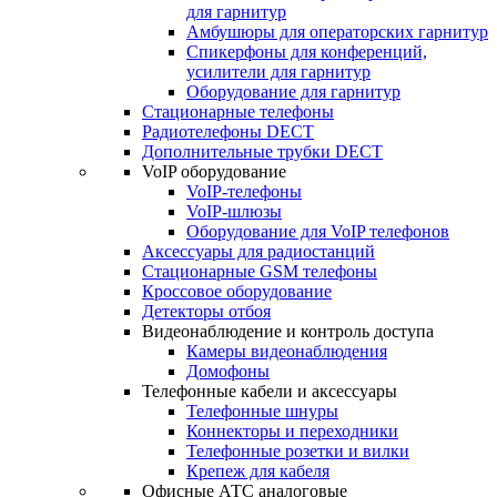
для гарнитур
Амбушюры для операторских гарнитур
Cпикерфоны для конференций,
усилители для гарнитур
Оборудование для гарнитур
Стационарные телефоны
Радиотелефоны DECT
Дополнительные трубки DECT
VoIP оборудование
VoIP-телефоны
VoIP-шлюзы
Оборудование для VoIP телефонов
Аксессуары для радиостанций
Стационарные GSM телефоны
Кроссовое оборудование
Детекторы отбоя
Видеонаблюдение и контроль доступа
Камеры видеонаблюдения
Домофоны
Телефонные кабели и аксессуары
Телефонные шнуры
Коннекторы и переходники
Телефонные розетки и вилки
Крепеж для кабеля
Офисные АТС аналоговые