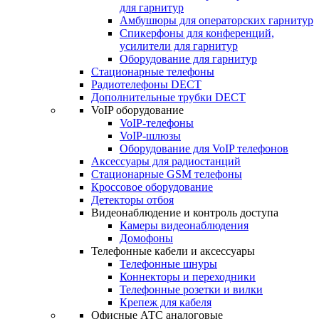
для гарнитур
Амбушюры для операторских гарнитур
Cпикерфоны для конференций,
усилители для гарнитур
Оборудование для гарнитур
Стационарные телефоны
Радиотелефоны DECT
Дополнительные трубки DECT
VoIP оборудование
VoIP-телефоны
VoIP-шлюзы
Оборудование для VoIP телефонов
Аксессуары для радиостанций
Стационарные GSM телефоны
Кроссовое оборудование
Детекторы отбоя
Видеонаблюдение и контроль доступа
Камеры видеонаблюдения
Домофоны
Телефонные кабели и аксессуары
Телефонные шнуры
Коннекторы и переходники
Телефонные розетки и вилки
Крепеж для кабеля
Офисные АТС аналоговые