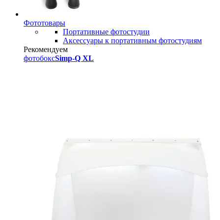
Фототовары
Портативные фотостудии
Аксессуары к портативным фотостудиям
Рекомендуем
фотобокс
Simp-Q XL