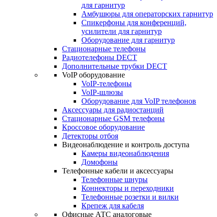
для гарнитур
Амбушюры для операторских гарнитур
Cпикерфоны для конференций,
усилители для гарнитур
Оборудование для гарнитур
Стационарные телефоны
Радиотелефоны DECT
Дополнительные трубки DECT
VoIP оборудование
VoIP-телефоны
VoIP-шлюзы
Оборудование для VoIP телефонов
Аксессуары для радиостанций
Стационарные GSM телефоны
Кроссовое оборудование
Детекторы отбоя
Видеонаблюдение и контроль доступа
Камеры видеонаблюдения
Домофоны
Телефонные кабели и аксессуары
Телефонные шнуры
Коннекторы и переходники
Телефонные розетки и вилки
Крепеж для кабеля
Офисные АТС аналоговые