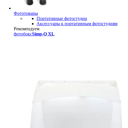
Фототовары
Портативные фотостудии
Аксессуары к портативным фотостудиям
Рекомендуем
фотобокс
Simp-Q XL