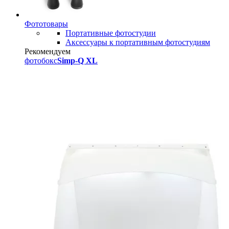
Фототовары
Портативные фотостудии
Аксессуары к портативным фотостудиям
Рекомендуем
фотобокс
Simp-Q XL