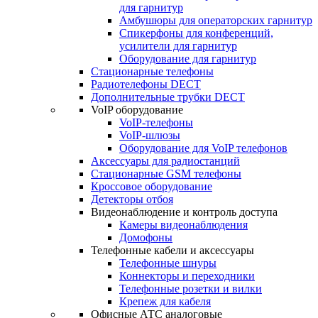
для гарнитур
Амбушюры для операторских гарнитур
Cпикерфоны для конференций,
усилители для гарнитур
Оборудование для гарнитур
Стационарные телефоны
Радиотелефоны DECT
Дополнительные трубки DECT
VoIP оборудование
VoIP-телефоны
VoIP-шлюзы
Оборудование для VoIP телефонов
Аксессуары для радиостанций
Стационарные GSM телефоны
Кроссовое оборудование
Детекторы отбоя
Видеонаблюдение и контроль доступа
Камеры видеонаблюдения
Домофоны
Телефонные кабели и аксессуары
Телефонные шнуры
Коннекторы и переходники
Телефонные розетки и вилки
Крепеж для кабеля
Офисные АТС аналоговые