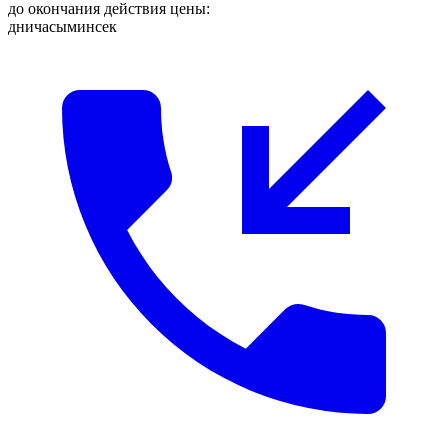
до окончания действия цены:
дни
часы
мин
сек