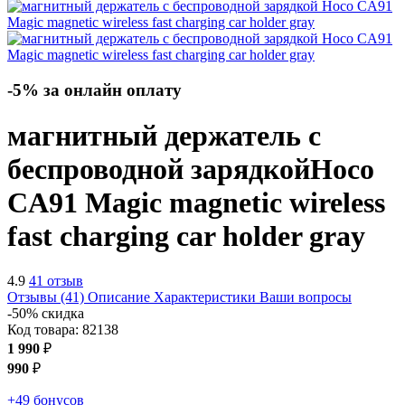
-5% за онлайн оплату
магнитный держатель с
беспроводной зарядкой
Hoco
CA91 Magic magnetic wireless
fast charging car holder
gray
4.9
41 отзыв
Отзывы (41)
Описание
Характеристики
Ваши вопросы
-50% скидка
Код товара:
82138
1 990
₽
990
₽
+49 бонусов