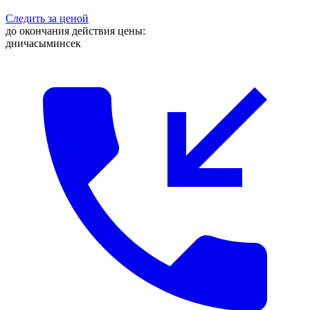
Следить за ценой
до окончания действия цены:
дни
часы
мин
сек