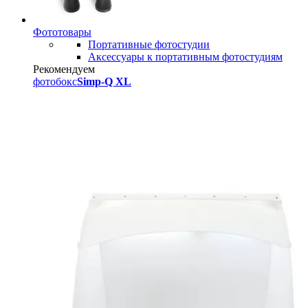
Фототовары
Портативные фотостудии
Аксессуары к портативным фотостудиям
Рекомендуем
фотобокс
Simp-Q XL