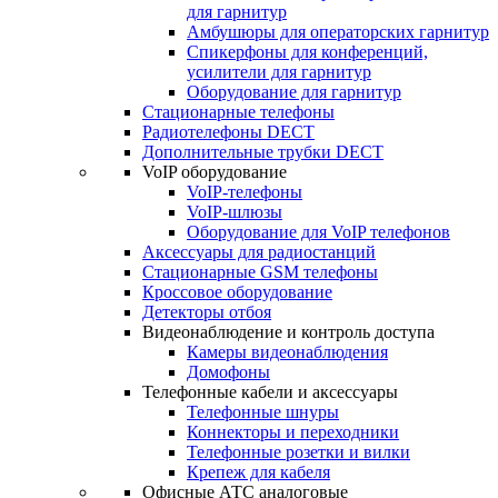
для гарнитур
Амбушюры для операторских гарнитур
Cпикерфоны для конференций,
усилители для гарнитур
Оборудование для гарнитур
Стационарные телефоны
Радиотелефоны DECT
Дополнительные трубки DECT
VoIP оборудование
VoIP-телефоны
VoIP-шлюзы
Оборудование для VoIP телефонов
Аксессуары для радиостанций
Стационарные GSM телефоны
Кроссовое оборудование
Детекторы отбоя
Видеонаблюдение и контроль доступа
Камеры видеонаблюдения
Домофоны
Телефонные кабели и аксессуары
Телефонные шнуры
Коннекторы и переходники
Телефонные розетки и вилки
Крепеж для кабеля
Офисные АТС аналоговые