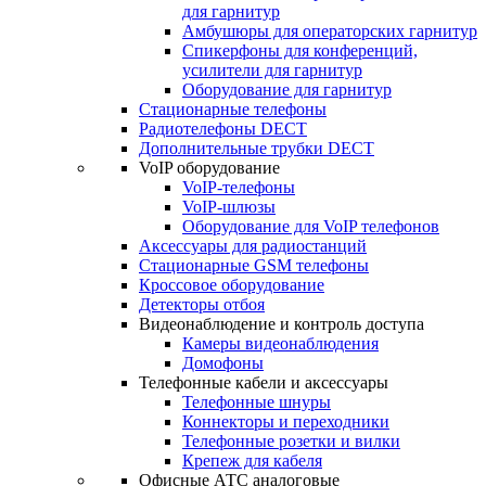
для гарнитур
Амбушюры для операторских гарнитур
Cпикерфоны для конференций,
усилители для гарнитур
Оборудование для гарнитур
Стационарные телефоны
Радиотелефоны DECT
Дополнительные трубки DECT
VoIP оборудование
VoIP-телефоны
VoIP-шлюзы
Оборудование для VoIP телефонов
Аксессуары для радиостанций
Стационарные GSM телефоны
Кроссовое оборудование
Детекторы отбоя
Видеонаблюдение и контроль доступа
Камеры видеонаблюдения
Домофоны
Телефонные кабели и аксессуары
Телефонные шнуры
Коннекторы и переходники
Телефонные розетки и вилки
Крепеж для кабеля
Офисные АТС аналоговые