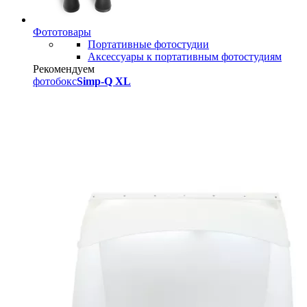
Фототовары
Портативные фотостудии
Аксессуары к портативным фотостудиям
Рекомендуем
фотобокс
Simp-Q XL