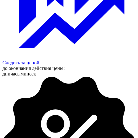
Следить за ценой
до окончания действия цены:
дни
часы
мин
сек