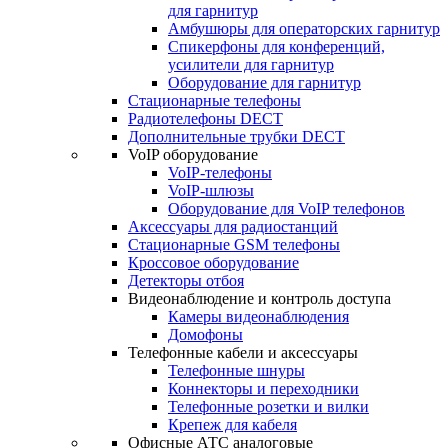
для гарнитур
Амбушюры для операторских гарнитур
Cпикерфоны для конференций,
усилители для гарнитур
Оборудование для гарнитур
Стационарные телефоны
Радиотелефоны DECT
Дополнительные трубки DECT
VoIP оборудование
VoIP-телефоны
VoIP-шлюзы
Оборудование для VoIP телефонов
Аксессуары для радиостанций
Стационарные GSM телефоны
Кроссовое оборудование
Детекторы отбоя
Видеонаблюдение и контроль доступа
Камеры видеонаблюдения
Домофоны
Телефонные кабели и аксессуары
Телефонные шнуры
Коннекторы и переходники
Телефонные розетки и вилки
Крепеж для кабеля
Офисные АТС аналоговые