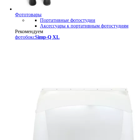
Фототовары
Портативные фотостудии
Аксессуары к портативным фотостудиям
Рекомендуем
фотобокс
Simp-Q XL