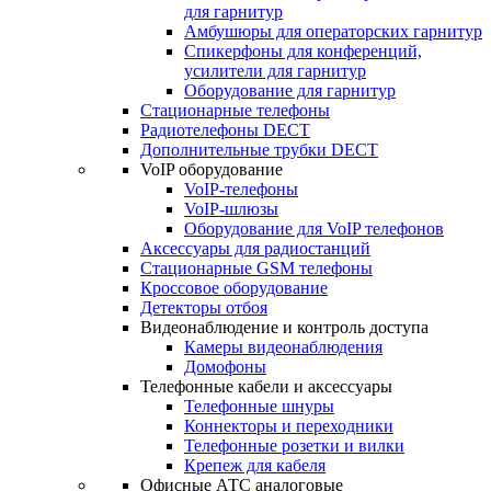
для гарнитур
Амбушюры для операторских гарнитур
Cпикерфоны для конференций,
усилители для гарнитур
Оборудование для гарнитур
Стационарные телефоны
Радиотелефоны DECT
Дополнительные трубки DECT
VoIP оборудование
VoIP-телефоны
VoIP-шлюзы
Оборудование для VoIP телефонов
Аксессуары для радиостанций
Стационарные GSM телефоны
Кроссовое оборудование
Детекторы отбоя
Видеонаблюдение и контроль доступа
Камеры видеонаблюдения
Домофоны
Телефонные кабели и аксессуары
Телефонные шнуры
Коннекторы и переходники
Телефонные розетки и вилки
Крепеж для кабеля
Офисные АТС аналоговые