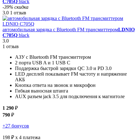
C705Q
black
-39% скидка
3.0
1 отзыв
автомобильная зарядка c Bluetooth FM трансмиттером
LDNIO
C705Q
black
3.0
1 отзыв
АЗУ с Bluetooth FM трансмиттером
2 порта USB A и 1 USB C
Поддержка быстрой зарядки QC 3.0 и PD 3.0
LED дисплей показывает FM частоту и напряжение
АКБ
Кнопка ответа на звонок и микрофон
Гибкая выносная штанга
AUX разъем jack 3.5 для подключения к магнитоле
1 290
₽
790
₽
+27 бонусов
198 ₽
x 4 платежа