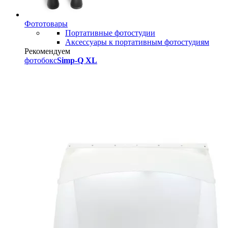
Фототовары
Портативные фотостудии
Аксессуары к портативным фотостудиям
Рекомендуем
фотобокс
Simp-Q XL