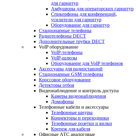
для гарнитур
Амбушюры для операторских гарнитур
Cпикерфоны для конференций,
усилители для гарнитур
Оборудование для гарнитур
Стационарные телефоны
Радиотелефоны DECT
Дополнительные трубки DECT
VoIP оборудование
VoIP-телефоны
VoIP-шлюзы
Оборудование для VoIP телефонов
Аксессуары для радиостанций
Стационарные GSM телефоны
Кроссовое оборудование
Детекторы отбоя
Видеонаблюдение и контроль доступа
Камеры видеонаблюдения
Домофоны
Телефонные кабели и аксессуары
Телефонные шнуры
Коннекторы и переходники
Телефонные розетки и вилки
Крепеж для кабеля
Офисные АТС аналоговые