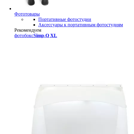
Фототовары
Портативные фотостудии
Аксессуары к портативным фотостудиям
Рекомендуем
фотобокс
Simp-Q XL