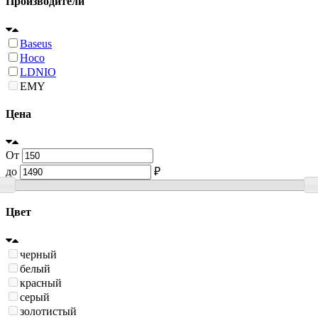
Производители
Baseus
Hoco
LDNIO
EMY
Цена
От
до
₽
Цвет
черный
белый
красный
серый
золотистый