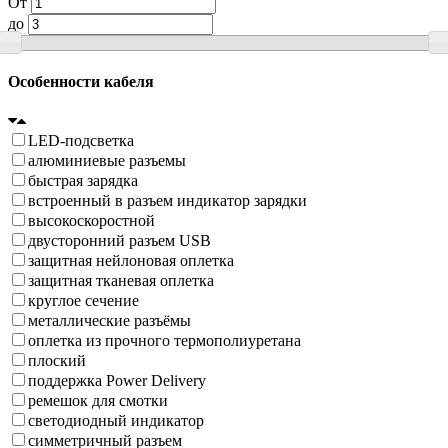
От
до
Особенности кабеля
LED-подсветка
алюминиевые разъемы
быстрая зарядка
встроенный в разъем индикатор зарядки
высокоскоростной
двусторонний разъем USB
защитная нейлоновая оплетка
защитная тканевая оплетка
круглое сечение
металлические разъёмы
оплетка из прочного термополиуретана
плоский
поддержка Power Delivery
ремешок для смотки
светодиодный индикатор
симметричный разъем