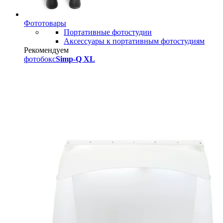
Фототовары
Портативные фотостудии
Аксессуары к портативным фотостудиям
Рекомендуем
фотобокс
Simp-Q XL