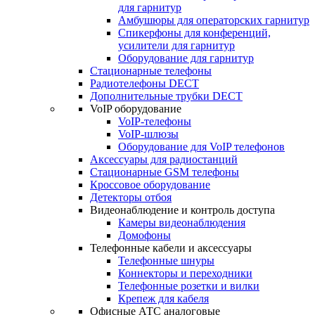
для гарнитур
Амбушюры для операторских гарнитур
Cпикерфоны для конференций,
усилители для гарнитур
Оборудование для гарнитур
Стационарные телефоны
Радиотелефоны DECT
Дополнительные трубки DECT
VoIP оборудование
VoIP-телефоны
VoIP-шлюзы
Оборудование для VoIP телефонов
Аксессуары для радиостанций
Стационарные GSM телефоны
Кроссовое оборудование
Детекторы отбоя
Видеонаблюдение и контроль доступа
Камеры видеонаблюдения
Домофоны
Телефонные кабели и аксессуары
Телефонные шнуры
Коннекторы и переходники
Телефонные розетки и вилки
Крепеж для кабеля
Офисные АТС аналоговые