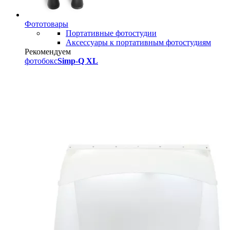
Фототовары
Портативные фотостудии
Аксессуары к портативным фотостудиям
Рекомендуем
фотобокс
Simp-Q XL