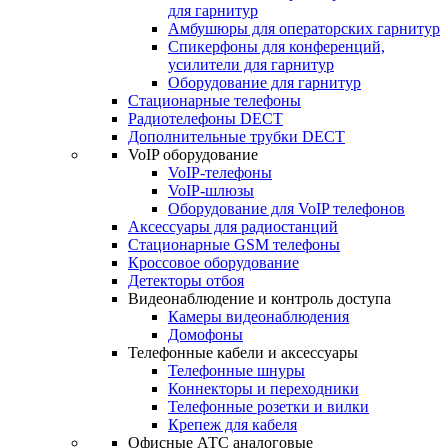
для гарнитур
Амбушюры для операторских гарнитур
Cпикерфоны для конференций,
усилители для гарнитур
Оборудование для гарнитур
Стационарные телефоны
Радиотелефоны DECT
Дополнительные трубки DECT
VoIP оборудование
VoIP-телефоны
VoIP-шлюзы
Оборудование для VoIP телефонов
Аксессуары для радиостанций
Стационарные GSM телефоны
Кроссовое оборудование
Детекторы отбоя
Видеонаблюдение и контроль доступа
Камеры видеонаблюдения
Домофоны
Телефонные кабели и аксессуары
Телефонные шнуры
Коннекторы и переходники
Телефонные розетки и вилки
Крепеж для кабеля
Офисные АТС аналоговые