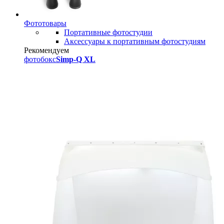
Фототовары
Портативные фотостудии
Аксессуары к портативным фотостудиям
Рекомендуем
фотобокс
Simp-Q XL