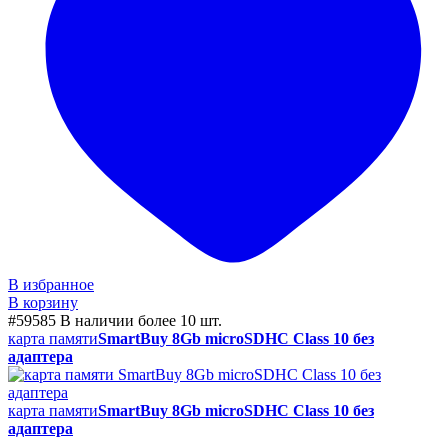
В избранное
В корзину
#59585
В наличии более 10 шт.
карта памяти
SmartBuy 8Gb microSDHC Class 10 без
адаптера
карта памяти
SmartBuy 8Gb microSDHC Class 10 без
адаптера