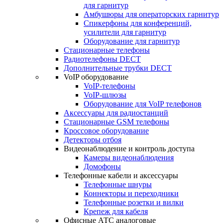
для гарнитур
Амбушюры для операторских гарнитур
Cпикерфоны для конференций,
усилители для гарнитур
Оборудование для гарнитур
Стационарные телефоны
Радиотелефоны DECT
Дополнительные трубки DECT
VoIP оборудование
VoIP-телефоны
VoIP-шлюзы
Оборудование для VoIP телефонов
Аксессуары для радиостанций
Стационарные GSM телефоны
Кроссовое оборудование
Детекторы отбоя
Видеонаблюдение и контроль доступа
Камеры видеонаблюдения
Домофоны
Телефонные кабели и аксессуары
Телефонные шнуры
Коннекторы и переходники
Телефонные розетки и вилки
Крепеж для кабеля
Офисные АТС аналоговые