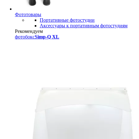
Фототовары
Портативные фотостудии
Аксессуары к портативным фотостудиям
Рекомендуем
фотобокс
Simp-Q XL