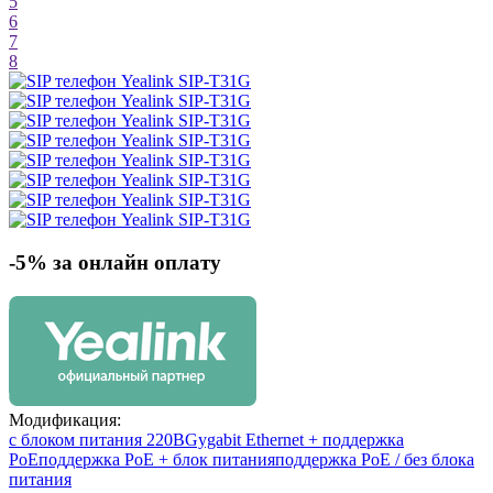
5
6
7
8
-5% за онлайн оплату
Модификация:
с блоком питания 220В
Gygabit Ethernet + поддержка
PoE
поддержка PoE + блок питания
поддержка PoE / без блока
питания