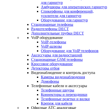
для гарнитур
Амбушюры для операторских гарнитур
Cпикерфоны для конференций,
усилители для гарнитур
Оборудование для гарнитур
Стационарные телефоны
Радиотелефоны DECT
Дополнительные трубки DECT
VoIP оборудование
VoIP-телефоны
VoIP-шлюзы
Оборудование для VoIP телефонов
Аксессуары для радиостанций
Стационарные GSM телефоны
Кроссовое оборудование
Детекторы отбоя
Видеонаблюдение и контроль доступа
Камеры видеонаблюдения
Домофоны
Телефонные кабели и аксессуары
Телефонные шнуры
Коннекторы и переходники
Телефонные розетки и вилки
Крепеж для кабеля
Офисные АТС аналоговые