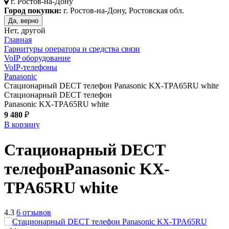
г.
Ростов-на-Дону
Город покупки:
г. Ростов-на-Дону, Ростовская обл.
Да, верно
Нет, другой
Главная
Гарнитуры оператора и средства связи
VoIP оборудование
VoIP-телефоны
Panasonic
Стационарный DECT телефон Panasonic KX-TPA65RU white
Стационарный DECT телефон
Panasonic KX-TPA65RU white
9 480
₽
В корзину
Стационарный DECT
телефон
Panasonic KX-
TPA65RU
white
4.3
6 отзывов