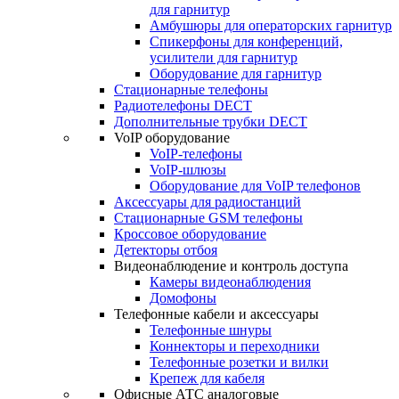
для гарнитур
Амбушюры для операторских гарнитур
Cпикерфоны для конференций,
усилители для гарнитур
Оборудование для гарнитур
Стационарные телефоны
Радиотелефоны DECT
Дополнительные трубки DECT
VoIP оборудование
VoIP-телефоны
VoIP-шлюзы
Оборудование для VoIP телефонов
Аксессуары для радиостанций
Стационарные GSM телефоны
Кроссовое оборудование
Детекторы отбоя
Видеонаблюдение и контроль доступа
Камеры видеонаблюдения
Домофоны
Телефонные кабели и аксессуары
Телефонные шнуры
Коннекторы и переходники
Телефонные розетки и вилки
Крепеж для кабеля
Офисные АТС аналоговые