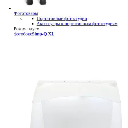
Фототовары
Портативные фотостудии
Аксессуары к портативным фотостудиям
Рекомендуем
фотобокс
Simp-Q XL