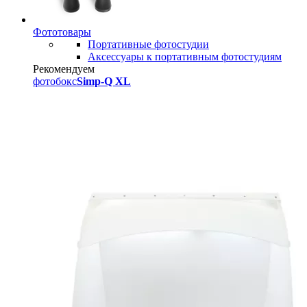
Фототовары
Портативные фотостудии
Аксессуары к портативным фотостудиям
Рекомендуем
фотобокс
Simp-Q XL