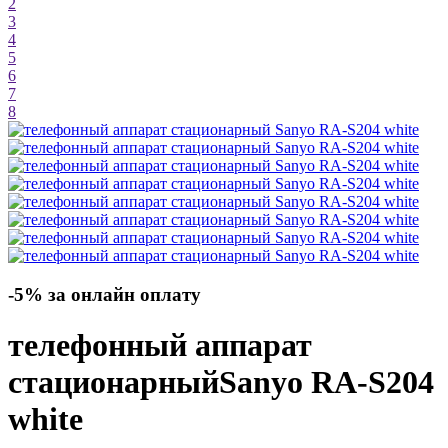
2
3
4
5
6
7
8
-5% за онлайн оплату
телефонный аппарат
стационарный
Sanyo RA-S204
white