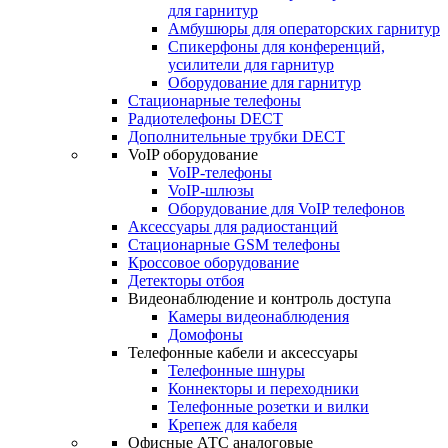
для гарнитур
Амбушюры для операторских гарнитур
Cпикерфоны для конференций,
усилители для гарнитур
Оборудование для гарнитур
Стационарные телефоны
Радиотелефоны DECT
Дополнительные трубки DECT
VoIP оборудование
VoIP-телефоны
VoIP-шлюзы
Оборудование для VoIP телефонов
Аксессуары для радиостанций
Стационарные GSM телефоны
Кроссовое оборудование
Детекторы отбоя
Видеонаблюдение и контроль доступа
Камеры видеонаблюдения
Домофоны
Телефонные кабели и аксессуары
Телефонные шнуры
Коннекторы и переходники
Телефонные розетки и вилки
Крепеж для кабеля
Офисные АТС аналоговые