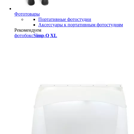
Фототовары
Портативные фотостудии
Аксессуары к портативным фотостудиям
Рекомендуем
фотобокс
Simp-Q XL