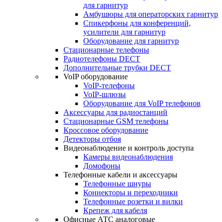
для гарнитур
Амбушюры для операторских гарнитур
Cпикерфоны для конференций,
усилители для гарнитур
Оборудование для гарнитур
Стационарные телефоны
Радиотелефоны DECT
Дополнительные трубки DECT
VoIP оборудование
VoIP-телефоны
VoIP-шлюзы
Оборудование для VoIP телефонов
Аксессуары для радиостанций
Стационарные GSM телефоны
Кроссовое оборудование
Детекторы отбоя
Видеонаблюдение и контроль доступа
Камеры видеонаблюдения
Домофоны
Телефонные кабели и аксессуары
Телефонные шнуры
Коннекторы и переходники
Телефонные розетки и вилки
Крепеж для кабеля
Офисные АТС аналоговые