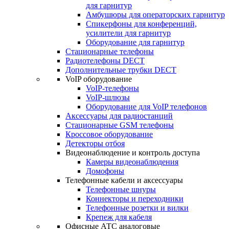
для гарнитур
Амбушюры для операторских гарнитур
Cпикерфоны для конференций,
усилители для гарнитур
Оборудование для гарнитур
Стационарные телефоны
Радиотелефоны DECT
Дополнительные трубки DECT
VoIP оборудование
VoIP-телефоны
VoIP-шлюзы
Оборудование для VoIP телефонов
Аксессуары для радиостанций
Стационарные GSM телефоны
Кроссовое оборудование
Детекторы отбоя
Видеонаблюдение и контроль доступа
Камеры видеонаблюдения
Домофоны
Телефонные кабели и аксессуары
Телефонные шнуры
Коннекторы и переходники
Телефонные розетки и вилки
Крепеж для кабеля
Офисные АТС аналоговые