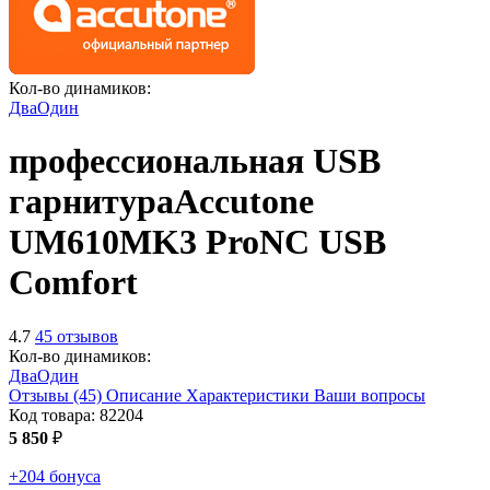
Кол-во динамиков:
Два
Один
профессиональная USB
гарнитура
Accutone
UM610MK3 ProNC USB
Comfort
4.7
45 отзывов
Кол-во динамиков:
Два
Один
Отзывы (45)
Описание
Характеристики
Ваши вопросы
Код товара:
82204
5 850
₽
+204 бонуса