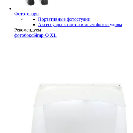
Фототовары
Портативные фотостудии
Аксессуары к портативным фотостудиям
Рекомендуем
фотобокс
Simp-Q XL